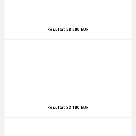
Résultat 58 500 EUR
Résultat 22 100 EUR