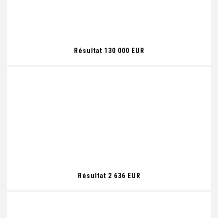
Résultat 130 000 EUR
Résultat 2 636 EUR