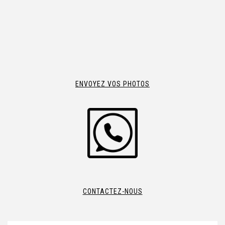
ENVOYEZ VOS PHOTOS
CONTACTEZ-NOUS