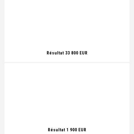
Résultat 33 800 EUR
Résultat 1 900 EUR