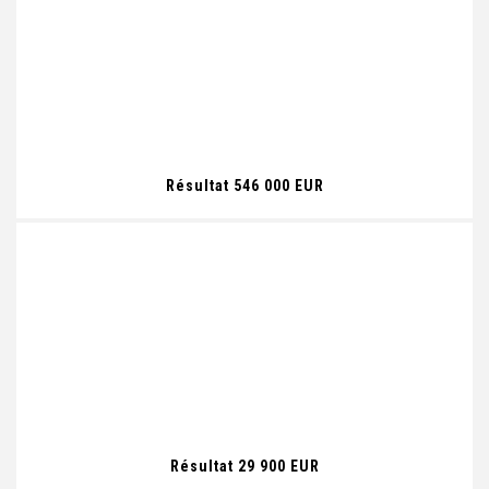
Résultat 546 000 EUR
Résultat 29 900 EUR