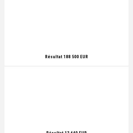
Résultat 188 500 EUR
Résultat 13 640 EUR