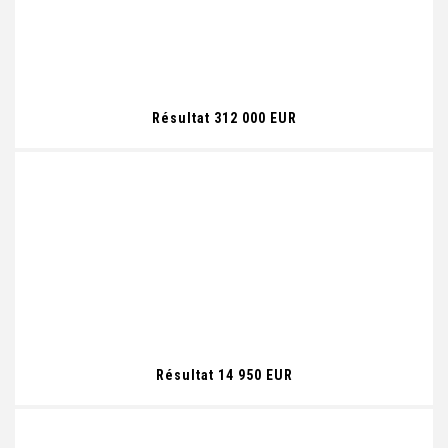
Résultat 312 000 EUR
Résultat 14 950 EUR