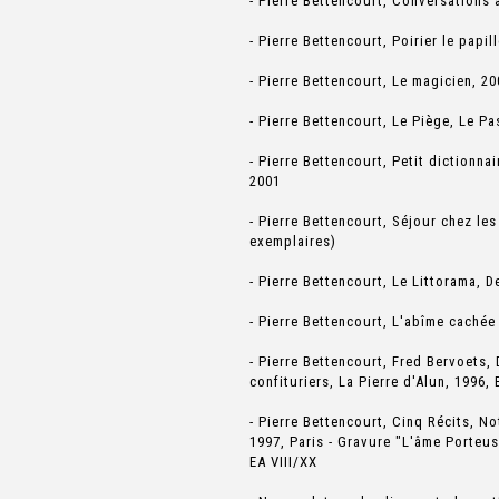
- Pierre Bettencourt, Conversations 
- Pierre Bettencourt, Poirier le papil
- Pierre Bettencourt, Le magicien, 2
- Pierre Bettencourt, Le Piège, Le P
- Pierre Bettencourt, Petit dictionna
2001
- Pierre Bettencourt, Séjour chez le
exemplaires)
- Pierre Bettencourt, Le Littorama, D
- Pierre Bettencourt, L'abîme cachée
- Pierre Bettencourt, Fred Bervoets,
confituriers, La Pierre d'Alun, 1996, 
- Pierre Bettencourt, Cinq Récits, No
1997, Paris - Gravure "L'âme Porteus
EA VIII/XX