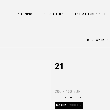
PLANNING
SPECIALITIES
ESTIMATE/BUY/SELL
Result
21
200 - 400 EUR
Result without fees
Result :
200EUR