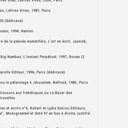
avec Dieu, Lettres Vives, 2000, Paris
lon, Lettres Vives, 1987, Paris
000 (dédicace)
asseur, 1994, Nantes
ire de la pensée mammifère, L'art en écrit, Jannink,
s Big Nambas, L'instant Perpétuel, 1997, Rouen (2
eyrolle Editeur, 1996, Paris (dédicace)
 ou le pélerinage à Jérusalem, Belfond, 1983, Paris
 Discours aux frénétiques ou Le Bazar des
Bruxelles
tes et écrits n°4, Robert et Lydie Dutrou Editeurs,
e", Monogrammé et daté 97 en bas à droite, justifié