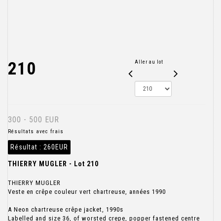
210
Aller au lot
300 - 500 EUR
Résultats avec frais
Résultat :
260EUR
THIERRY MUGLER - Lot 210
THIERRY MUGLER
Veste en crêpe couleur vert chartreuse, années 1990
A Neon chartreuse crêpe jacket, 1990s
Labelled and size 36, of worsted crepe, popper fastened centre