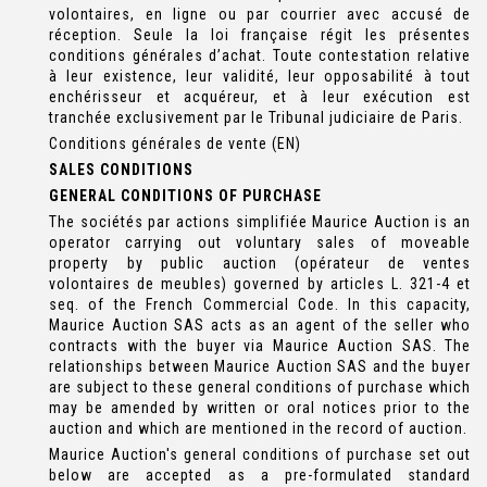
volontaires, en ligne ou par courrier avec accusé de
réception. Seule la loi française régit les présentes
conditions générales d’achat. Toute contestation relative
à leur existence, leur validité, leur opposabilité à tout
enchérisseur et acquéreur, et à leur exécution est
tranchée exclusivement par le Tribunal judiciaire de Paris.
Conditions générales de vente (EN)
SALES CONDITIONS
GENERAL CONDITIONS OF PURCHASE
The sociétés par actions simplifiée Maurice Auction is an
operator carrying out voluntary sales of moveable
property by public auction (opérateur de ventes
volontaires de meubles) governed by articles L. 321-4 et
seq. of the French Commercial Code. In this capacity,
Maurice Auction SAS acts as an agent of the seller who
contracts with the buyer via Maurice Auction SAS. The
relationships between Maurice Auction SAS and the buyer
are subject to these general conditions of purchase which
may be amended by written or oral notices prior to the
auction and which are mentioned in the record of auction.
Maurice Auction's general conditions of purchase set out
below are accepted as a pre-formulated standard