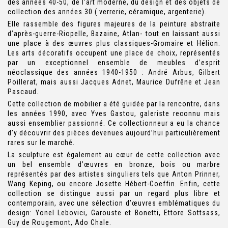
des années 40-50, de l’art moderne, du design et des objets de
collection des années 30 ( verrerie, céramique, argenterie).
Elle rassemble des figures majeures de la peinture abstraite
d’après-guerre-Riopelle, Bazaine, Atlan- tout en laissant aussi
une place à des œuvres plus classiques-Gromaire et Hélion.
Les arts décoratifs occupent une place de choix, représentés
par un exceptionnel ensemble de meubles d’esprit
néoclassique des années 1940-1950 : André Arbus, Gilbert
Poillerat, mais aussi Jacques Adnet, Maurice Dufrêne et Jean
Pascaud.
Cette collection de mobilier a été guidée par la rencontre, dans
les années 1990, avec Yves Gastou, galeriste reconnu mais
aussi ensemblier passionné. Ce collectionneur a eu la chance
d’y découvrir des pièces devenues aujourd’hui particulièrement
rares sur le marché.
La sculpture est également au cœur de cette collection avec
un bel ensemble d’œuvres en bronze, bois ou marbre
représentés par des artistes singuliers tels que Anton Prinner,
Wang Keping, ou encore Josette Hébert-Coeffin. Enfin, cette
collection se distingue aussi par un regard plus libre et
contemporain, avec une sélection d’œuvres emblématiques du
design: Yonel Lebovici, Garouste et Bonetti, Ettore Sottsass,
Guy de Rougemont, Ado Chale.