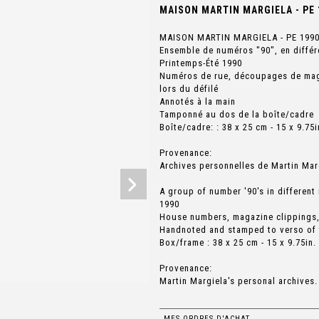
MAISON MARTIN MARGIELA - PE 1
MAISON MARTIN MARGIELA - PE 1990
Ensemble de numéros "90", en différe
Printemps-Été 1990
Numéros de rue, découpages de mag
lors du défilé
Annotés à la main
Tamponné au dos de la boîte/cadre
Boîte/cadre: : 38 x 25 cm - 15 x 9.75i
Provenance:
Archives personnelles de Martin Mar
A group of number '90's in different
1990
House numbers, magazine clippings, 
Handnoted and stamped to verso of
Box/frame : 38 x 25 cm - 15 x 9.75in.
Provenance:
Martin Margiela's personal archives.
MES ORDRES D'ACHAT