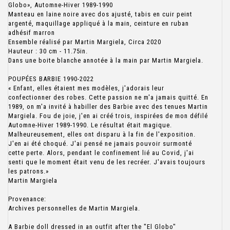
Globo», Automne-Hiver 1989-1990
Manteau en laine noire avec dos ajusté, tabis en cuir peint
argenté, maquillage appliqué à la main, ceinture en ruban
adhésif marron
Ensemble réalisé par Martin Margiela, Circa 2020
Hauteur : 30 cm - 11.75in.
Dans une boite blanche annotée à la main par Martin Margiela.
POUPÉES BARBIE 1990-2022
« Enfant, elles étaient mes modèles, j'adorais leur
confectionner des robes. Cette passion ne m'a jamais quitté. En
1989, on m'a invité à habiller des Barbie avec des tenues Martin
Margiela. Fou de joie, j'en ai créé trois, inspirées de mon défilé
Automne-Hiver 1989-1990. Le résultat était magique.
Malheureusement, elles ont disparu à la fin de l'exposition.
J'en ai été choqué. J'ai pensé ne jamais pouvoir surmonté
cette perte. Alors, pendant le confinement lié au Covid, j'ai
senti que le moment était venu de les recréer. J'avais toujours
les patrons.»
Martin Margiela
Provenance:
Archives personnelles de Martin Margiela.
A Barbie doll dressed in an outfit after the "El Globo"