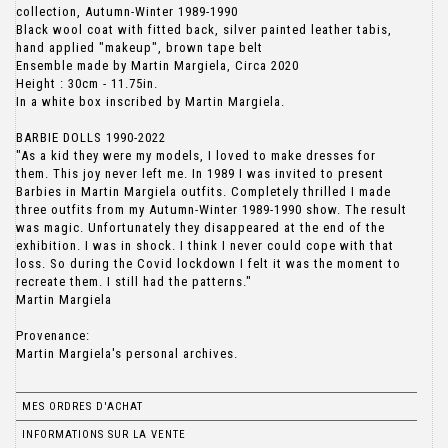
collection, Autumn-Winter 1989-1990
Black wool coat with fitted back, silver painted leather tabis,
hand applied "makeup", brown tape belt
Ensemble made by Martin Margiela, Circa 2020
Height : 30cm - 11.75in.
In a white box inscribed by Martin Margiela.
BARBIE DOLLS 1990-2022
"As a kid they were my models, I loved to make dresses for
them. This joy never left me. In 1989 I was invited to present
Barbies in Martin Margiela outfits. Completely thrilled I made
three outfits from my Autumn-Winter 1989-1990 show. The result
was magic. Unfortunately they disappeared at the end of the
exhibition. I was in shock. I think I never could cope with that
loss. So during the Covid lockdown I felt it was the moment to
recreate them. I still had the patterns."
Martin Margiela
Provenance:
Martin Margiela's personal archives.
MES ORDRES D'ACHAT
INFORMATIONS SUR LA VENTE