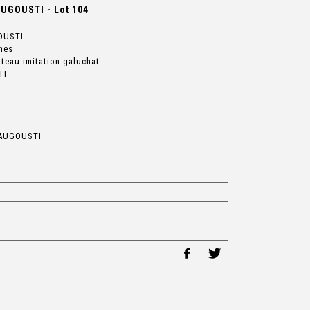
UGOUSTI - Lot 104
OUSTI
nes
ateau imitation galuchat
TI
Y AUGOUSTI