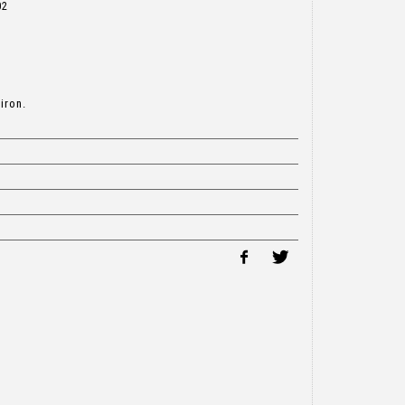
02
iron.