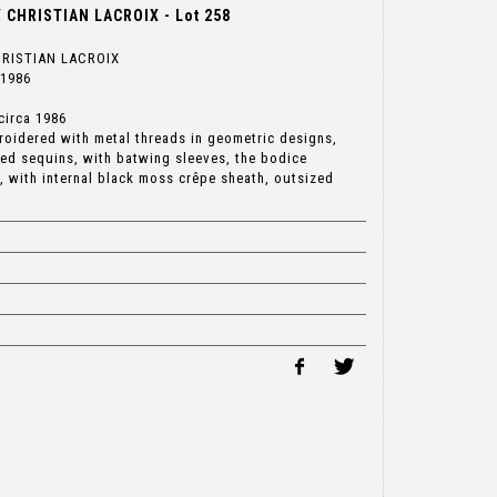
CHRISTIAN LACROIX - Lot 258
RISTIAN LACROIX
 1986
circa 1986
broidered with metal threads in geometric designs,
red sequins, with batwing sleeves, the bodice
, with internal black moss crêpe sheath, outsized