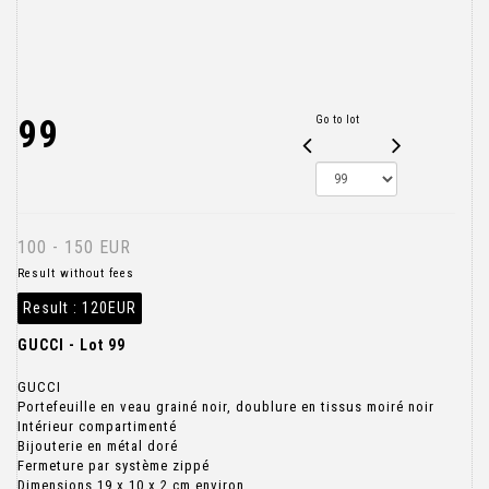
99
Go to lot
100 - 150 EUR
Result without fees
Result :
120EUR
GUCCI - Lot 99
GUCCI
Portefeuille en veau grainé noir, doublure en tissus moiré noir
Intérieur compartimenté
Bijouterie en métal doré
Fermeture par système zippé
Dimensions 19 x 10 x 2 cm environ