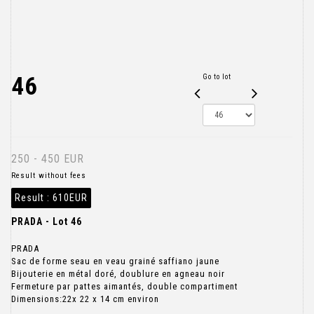
46
Go to lot
250 - 450 EUR
Result without fees
Result :
610EUR
PRADA - Lot 46
PRADA
Sac de forme seau en veau grainé saffiano jaune
Bijouterie en métal doré, doublure en agneau noir
Fermeture par pattes aimantés, double compartiment
Dimensions:22x 22 x 14 cm environ