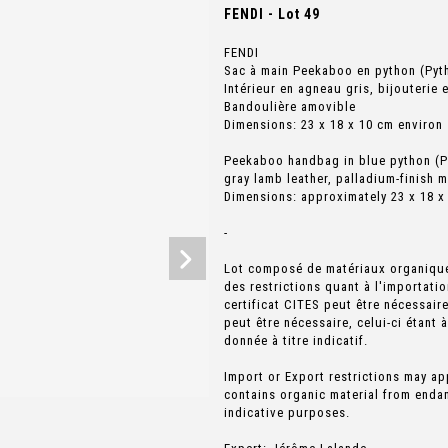
FENDI - Lot 49
FENDI
Sac à main Peekaboo en python (Pyth
Intérieur en agneau gris, bijouterie 
Bandoulière amovible
Dimensions: 23 x 18 x 10 cm environ
Peekaboo handbag in blue python (Pyt
gray lamb leather, palladium-finish 
Dimensions: approximately 23 x 18 x
-
Lot composé de matériaux organique
des restrictions quant à l'importati
certificat CITES peut être nécessair
peut être nécessaire, celui-ci étant 
donnée à titre indicatif.
Import or Export restrictions may ap
contains organic material from endan
indicative purposes.