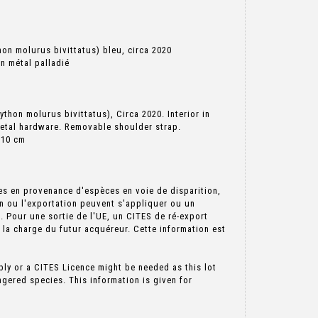
on molurus bivittatus) bleu, circa 2020
en métal palladié
hon molurus bivittatus), Circa 2020. Interior in
metal hardware. Removable shoulder strap.
 10 cm
s en provenance d'espèces en voie de disparition,
on ou l'exportation peuvent s'appliquer ou un
e. Pour une sortie de l'UE, un CITES de ré-export
à la charge du futur acquéreur. Cette information est
ply or a CITES Licence might be needed as this lot
gered species. This information is given for