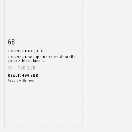
68
Item detail
Zoom
CHANEL UNE JUPE...
CHANEL Une jupe noire en dentelle,
2003 A black lace...
70 - 100 EUR
Result
494 EUR
Result with fees