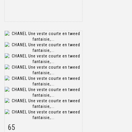
65
Item detail
Zoom