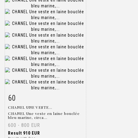
60
Item detail
Zoom
CHANEL UNE VESTE...
CHANEL Une veste en laine bouclée
bleu marine, circa...
600 - 800 EUR
Result
910 EUR