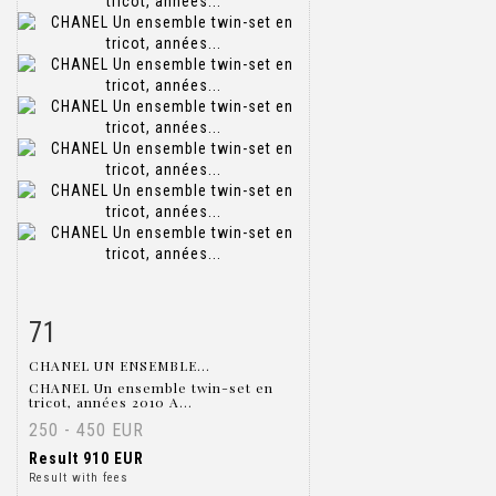
71
Item detail
Zoom
CHANEL UN ENSEMBLE...
CHANEL Un ensemble twin-set en
tricot, années 2010 A...
250 - 450 EUR
Result
910 EUR
Result with fees