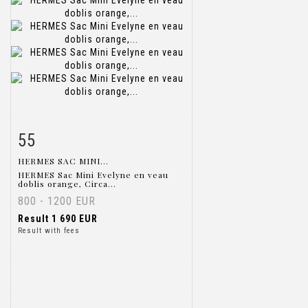
55
Item detail
Zoom
HERMES SAC MINI...
HERMES Sac Mini Evelyne en veau
doblis orange, Circa...
800 - 1200 EUR
Result
1 690 EUR
Result with fees