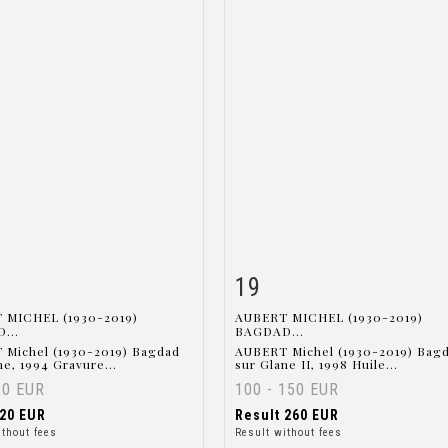
19
m detail
Zoom
Item detail
Zoo
 MICHEL (1930-2019)
AUBERT MICHEL (1930-2019)
...
BAGDAD...
 Michel (1930-2019) Bagdad
AUBERT Michel (1930-2019) Bag
ne, 1994 Gravure...
sur Glane II, 1998 Huile...
20 EUR
100 - 150 EUR
20 EUR
Result
260 EUR
ithout fees
Result without fees