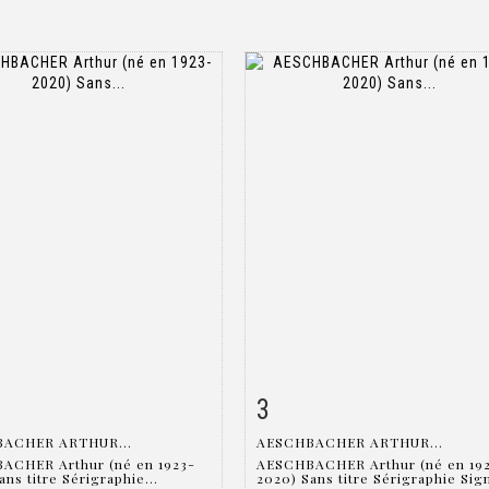
3
m detail
Zoom
Item detail
Zoo
ACHER ARTHUR...
AESCHBACHER ARTHUR...
ACHER Arthur (né en 1923-
AESCHBACHER Arthur (né en 19
ans titre Sérigraphie...
2020) Sans titre Sérigraphie Sign