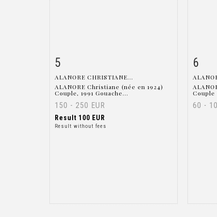
5
6
Item detail
Zoom
Ite
ALANORE CHRISTIANE...
ALANOR
ALANORE Christiane (née en 1924)
ALANORE
Couple, 1991 Gouache...
Couple 
150 - 250 EUR
60 - 1
Result
100 EUR
Result without fees