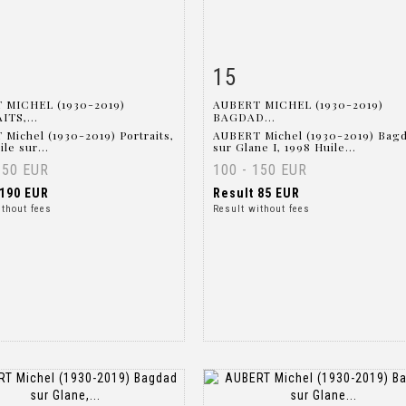
15
m detail
Zoom
Item detail
Zoo
 MICHEL (1930-2019)
AUBERT MICHEL (1930-2019)
TS,...
BAGDAD...
Michel (1930-2019) Portraits,
AUBERT Michel (1930-2019) Bag
le sur...
sur Glane I, 1998 Huile...
150 EUR
100 - 150 EUR
190 EUR
Result
85 EUR
ithout fees
Result without fees