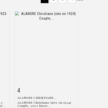
4
m
Item detail
Zoom
ALANORE CHRISTIANE...
23-
ALANORE Christiane (née en 1924)
é...
Couple, 2002 Encre...