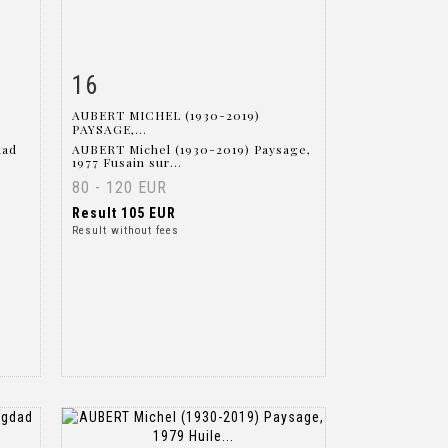
16
m
Item detail
Zoom
AUBERT MICHEL (1930-2019)
PAYSAGE,...
dad
AUBERT Michel (1930-2019) Paysage,
1977 Fusain sur...
80 - 120 EUR
Result
105 EUR
Result without fees