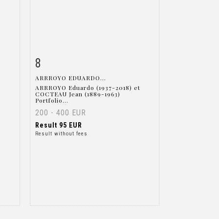
8
m
Item detail
Zoom
ARRROYO EDUARDO...
ARRROYO Eduardo (1937-2018) et
COCTEAU Jean (1889-1963)
Portfolio...
200 - 400 EUR
Result
95 EUR
Result without fees