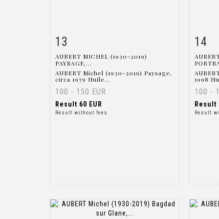
13
14
Item detail
Zoom
Ite
AUBERT MICHEL (1930-2019)
AUBERT
PAYSAGE,...
PORTRAI
AUBERT Michel (1930-2019) Paysage,
AUBERT 
circa 1979 Huile...
1998 Hui
100 - 150 EUR
100 - 
Result
60 EUR
Result
Result without fees
Result w