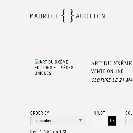
ART DU XXÉME
VENTE ONLINE
CLOTURE LE 21 MA
ORDER BY
N°LOT
SOL
OK
Item 1 à 50 on 173