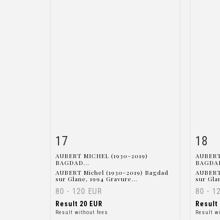
17
18
Item detail
Zoom
Ite
AUBERT MICHEL (1930-2019)
AUBERT
BAGDAD...
BAGDAD
AUBERT Michel (1930-2019) Bagdad
AUBERT
sur Glane, 1994 Gravure...
sur Gla
80 - 120 EUR
80 - 1
Result
20 EUR
Result
Result without fees
Result w