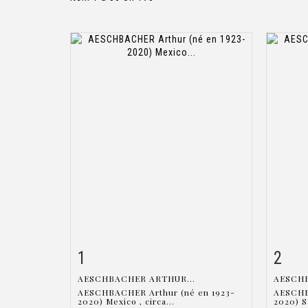
1
2
Item detail
Zoom
Ite
AESCHBACHER ARTHUR...
AESCHB
AESCHBACHER Arthur (né en 1923-
AESCHB
2020) Mexico , circa...
2020) S