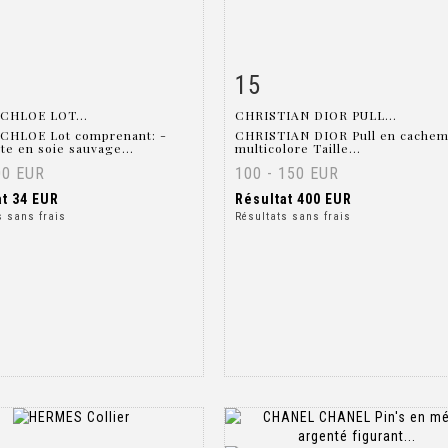
15
 détaillée
Zoom
Fiche détaillée
Zoo
CHLOE LOT...
CHRISTIAN DIOR PULL...
CHLOE Lot comprenant: -
CHRISTIAN DIOR Pull en cachem
te en soie sauvage...
multicolore Taille...
00 EUR
100 - 150 EUR
at
34 EUR
Résultat
400 EUR
s sans frais
Résultats sans frais