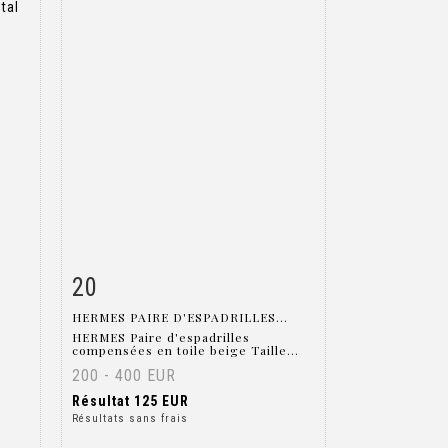
20
m
Fiche détaillée
Zoom
HERMES PAIRE D'ESPADRILLES...
HERMES Paire d'espadrilles
compensées en toile beige Taille...
200 - 400 EUR
Résultat
125 EUR
Résultats sans frais