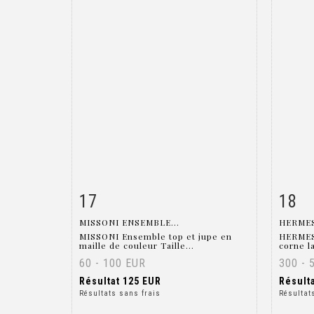
17
18
Fiche détaillée
Zoom
Fiche
MISSONI ENSEMBLE...
HERMES
MISSONI Ensemble top et jupe en
HERMES 
maille de couleur Taille...
corne l
60 - 100 EUR
300 - 
Résultat
125 EUR
Résult
Résultats sans frais
Résultat