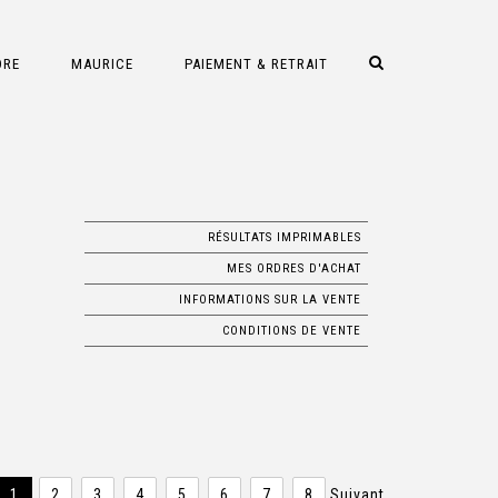
DRE
MAURICE
PAIEMENT & RETRAIT
RÉSULTATS IMPRIMABLES
MES ORDRES D'ACHAT
INFORMATIONS SUR LA VENTE
CONDITIONS DE VENTE
1
2
3
4
5
6
7
8
Suivant