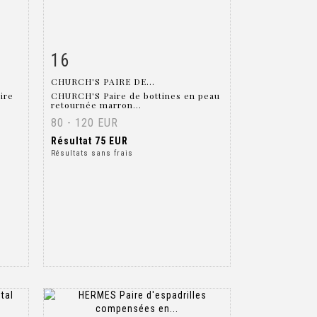
16
m
Fiche détaillée
Zoom
CHURCH'S PAIRE DE...
ire
CHURCH'S Paire de bottines en peau
retournée marron...
80 - 120 EUR
Résultat
75 EUR
Résultats sans frais