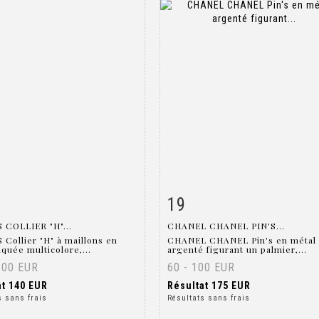
19
 détaillée
Zoom
Fiche détaillée
Zoo
 COLLIER "H"...
CHANEL CHANEL PIN'S...
Collier "H" à maillons en
CHANEL CHANEL Pin's en métal
aquée multicolore,...
argenté figurant un palmier,...
500 EUR
60 - 100 EUR
at
140 EUR
Résultat
175 EUR
s sans frais
Résultats sans frais