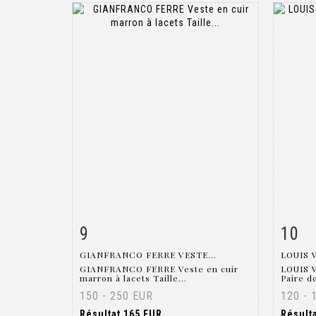
9
10
Fiche détaillée
Zoom
Fiche
GIANFRANCO FERRE VESTE...
LOUIS 
GIANFRANCO FERRE Veste en cuir
LOUIS 
marron à lacets Taille...
Paire de
150 - 250 EUR
120 - 
Résultat
165 EUR
Résult