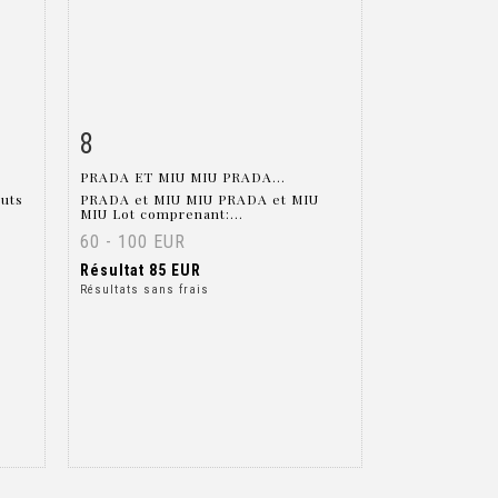
8
m
Fiche détaillée
Zoom
PRADA ET MIU MIU PRADA...
outs
PRADA et MIU MIU PRADA et MIU
MIU Lot comprenant:...
60 - 100 EUR
Résultat
85 EUR
Résultats sans frais