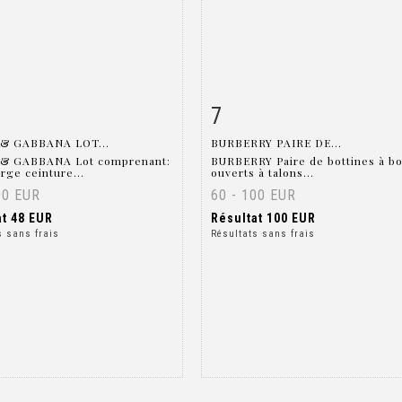
7
 détaillée
Zoom
Fiche détaillée
Zoo
& GABBANA LOT...
BURBERRY PAIRE DE...
& GABBANA Lot comprenant:
BURBERRY Paire de bottines à b
arge ceinture...
ouverts à talons...
00 EUR
60 - 100 EUR
at
48 EUR
Résultat
100 EUR
s sans frais
Résultats sans frais