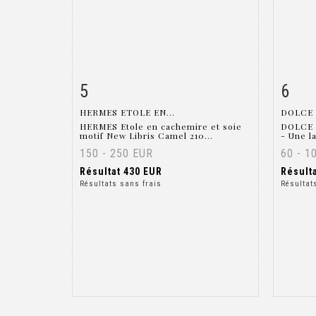
5
6
Fiche détaillée
Zoom
Fiche
HERMES ETOLE EN...
DOLCE 
HERMES Etole en cachemire et soie
DOLCE 
motif New Libris Camel 210...
- Une l
150 - 250 EUR
60 - 1
Résultat
430 EUR
Résult
Résultats sans frais
Résultat