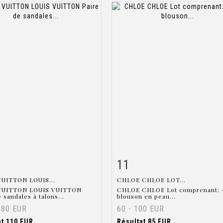
11
 détaillée
Zoom
Fiche détaillée
Zoo
VUITTON LOUIS...
CHLOE CHLOE LOT...
VUITTON LOUIS VUITTON
CHLOE CHLOE Lot comprenant: 
 sandales à talons...
blouson en peau...
180 EUR
60 - 100 EUR
at
110 EUR
Résultat
85 EUR