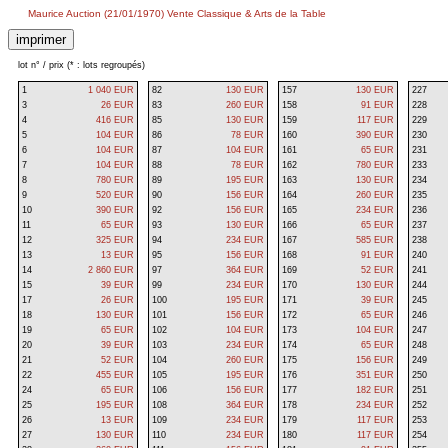
Maurice Auction (21/01/1970) Vente Classique & Arts de la Table
lot n° / prix (* : lots regroupés)
1
1 040 EUR
82
130 EUR
157
130 EUR
227
3
26 EUR
83
260 EUR
158
91 EUR
228
4
416 EUR
85
130 EUR
159
117 EUR
229
5
104 EUR
86
78 EUR
160
390 EUR
230
6
104 EUR
87
104 EUR
161
65 EUR
231
7
104 EUR
88
78 EUR
162
780 EUR
233
8
780 EUR
89
195 EUR
163
130 EUR
234
9
520 EUR
90
156 EUR
164
260 EUR
235
10
390 EUR
92
156 EUR
165
234 EUR
236
11
65 EUR
93
130 EUR
166
65 EUR
237
12
325 EUR
94
234 EUR
167
585 EUR
238
13
13 EUR
95
156 EUR
168
91 EUR
240
14
2 860 EUR
97
364 EUR
169
52 EUR
241
15
39 EUR
99
234 EUR
170
130 EUR
244
17
26 EUR
100
195 EUR
171
39 EUR
245
18
130 EUR
101
156 EUR
172
65 EUR
246
19
65 EUR
102
104 EUR
173
104 EUR
247
20
39 EUR
103
234 EUR
174
65 EUR
248
21
52 EUR
104
260 EUR
175
156 EUR
249
22
455 EUR
105
195 EUR
176
351 EUR
250
24
65 EUR
106
156 EUR
177
182 EUR
251
25
195 EUR
108
364 EUR
178
234 EUR
252
26
13 EUR
109
234 EUR
179
117 EUR
253
27
130 EUR
110
234 EUR
180
117 EUR
254