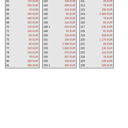
62
715 EUR
143
104 EUR
211
26 EUR
63
520 EUR
144
286 EUR
212
78 EUR
64
78 EUR
145
104 EUR
213
156 EUR
65
260 EUR
146
65 EUR
214
3 900 EUR
66
195 EUR
147
156 EUR
215
78 EUR
68
325 EUR
148
104 EUR
216
65 EUR
70
130 EUR
148 1
910 EUR
217
130 EUR
71
130 EUR
149
65 EUR
218
91 EUR
73
65 EUR
150
130 EUR
219
169 EUR
75
65 EUR
151
104 EUR
220
1 170 EUR
76
65 EUR
152
3 380 EUR
221
26 EUR
77
130 EUR
153
1 820 EUR
222
130 EUR
78
234 EUR
154
975 EUR
223
104 EUR
79
78 EUR
155
507 EUR
224
78 EUR
80
260 EUR
156
325 EUR
225
130 EUR
81
390 EUR
156 1
390 EUR
226
520 EUR