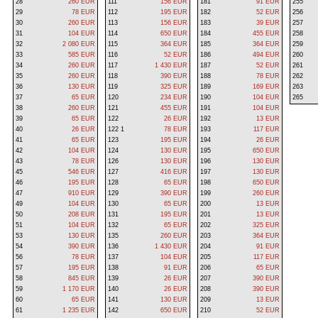
28
260 EUR
111
156 EUR
181
91 EUR
255
29
78 EUR
112
195 EUR
182
52 EUR
256
30
260 EUR
113
156 EUR
183
39 EUR
257
31
104 EUR
114
650 EUR
184
455 EUR
258
32
2 080 EUR
115
364 EUR
185
364 EUR
259
33
585 EUR
116
52 EUR
186
494 EUR
260
34
260 EUR
117
1 430 EUR
187
52 EUR
261
35
260 EUR
118
390 EUR
188
78 EUR
262
36
130 EUR
119
325 EUR
189
169 EUR
263
37
65 EUR
120
234 EUR
190
104 EUR
265
38
260 EUR
121
455 EUR
191
104 EUR
39
65 EUR
122
26 EUR
192
13 EUR
40
26 EUR
122 1
78 EUR
193
117 EUR
41
65 EUR
123
195 EUR
194
26 EUR
42
104 EUR
124
130 EUR
195
650 EUR
43
78 EUR
126
130 EUR
196
130 EUR
45
546 EUR
127
416 EUR
197
130 EUR
46
195 EUR
128
65 EUR
198
650 EUR
47
910 EUR
129
390 EUR
199
260 EUR
49
104 EUR
130
65 EUR
200
13 EUR
50
208 EUR
131
195 EUR
201
13 EUR
51
104 EUR
132
65 EUR
202
325 EUR
53
130 EUR
135
260 EUR
203
364 EUR
54
390 EUR
136
1 430 EUR
204
91 EUR
56
78 EUR
137
104 EUR
205
117 EUR
57
195 EUR
138
91 EUR
206
65 EUR
58
845 EUR
139
26 EUR
207
390 EUR
59
1 170 EUR
140
26 EUR
208
390 EUR
60
65 EUR
141
130 EUR
209
13 EUR
61
1 235 EUR
142
650 EUR
210
52 EUR