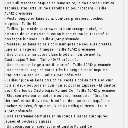
- Un pull manches longues en laine noire, le dos brodé Felix en
sequins, étiquette JC de Castelbajac pour Iceberg - Taille
40/42 présumée
- Veste longue en laine écru, boutons pressions, poches
zippées - Taille 40
- Tailleur jupe style sportswear à boutonnage croisé, en
ottoman de soie marine et coton blanc et rouge, resserré au
dos façon blouson - Taille 40/42 présumée
- Manteau en laine noire à cols multiples de couleurs crantés,
jupe en lainage noir frangée - Taille 40/42 présumée
- Une chemisier en coton blanc brodé en noir de motifs,
Castelbajac Tricot - Taille 40/42 présumée
- Une chemisier large à motif imprimé - Taille 40/42 présumée
- Une chemise large en coton très fin beige à motif imprimé,
Etiquette Ko and Co - Taille 40/42 présumée
- Tailleur jupe en laine gris chiné, veste à col en partie en cuir
noir et deux boutons en cuir noir et poches zippées - Etiquette
Jean Charles de Castelbajac Ko and Co - Taille 40/42 présumée
- Blouson aviateur en coton moutarde, inscription "Graphic
Heroics" et motif aviateur brodé au dos, poches plaquées et
pochez zippées, étiquette JC de Castelbajac News - Taille
40/42 présumée
- Une saharienne ceinturée en lin rouge à larges surpiqures
jaunes et poches plaquées
- Un débardeur en soie jaune, étiquette Ko and Co