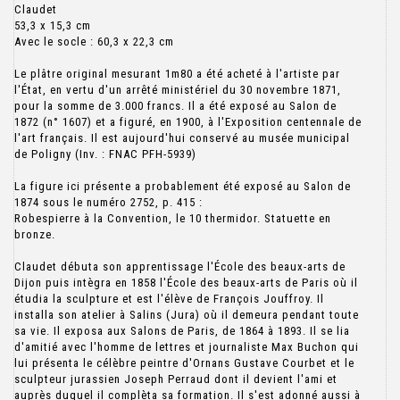
Claudet
53,3 x 15,3 cm
Avec le socle : 60,3 x 22,3 cm
Le plâtre original mesurant 1m80 a été acheté à l'artiste par
l'État, en vertu d'un arrêté ministériel du 30 novembre 1871,
pour la somme de 3.000 francs. Il a été exposé au Salon de
1872 (n° 1607) et a figuré, en 1900, à l'Exposition centennale de
l'art français. Il est aujourd'hui conservé au musée municipal
de Poligny (Inv. : FNAC PFH-5939)
La figure ici présente a probablement été exposé au Salon de
1874 sous le numéro 2752, p. 415 :
Robespierre à la Convention, le 10 thermidor. Statuette en
bronze.
Claudet débuta son apprentissage l'École des beaux-arts de
Dijon puis intègra en 1858 l'École des beaux-arts de Paris où il
étudia la sculpture et est l'élève de François Jouffroy. Il
installa son atelier à Salins (Jura) où il demeura pendant toute
sa vie. Il exposa aux Salons de Paris, de 1864 à 1893. Il se lia
d'amitié avec l'homme de lettres et journaliste Max Buchon qui
lui présenta le célèbre peintre d'Ornans Gustave Courbet et le
sculpteur jurassien Joseph Perraud dont il devient l'ami et
auprès duquel il complèta sa formation. Il s'est adonné aussi à