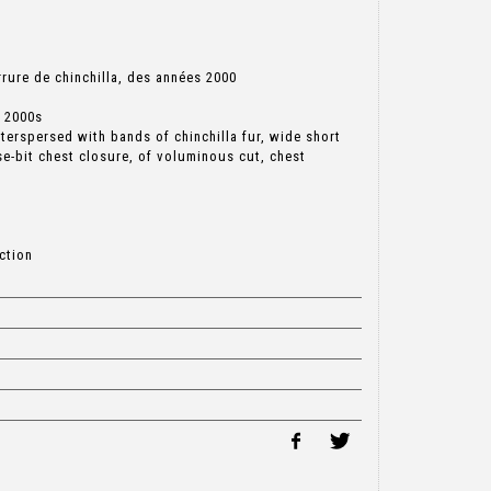
rrure de chinchilla, des années 2000
, 2000s
interspersed with bands of chinchilla fur, wide short
se-bit chest closure, of voluminous cut, chest
ction