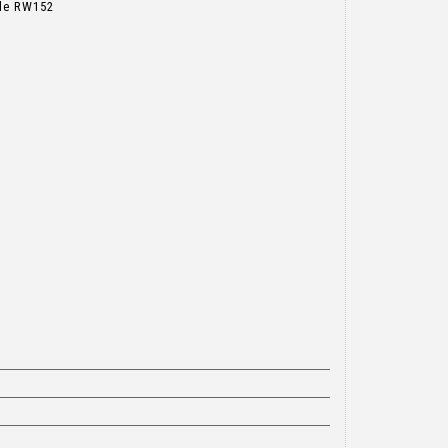
èle RW152
n