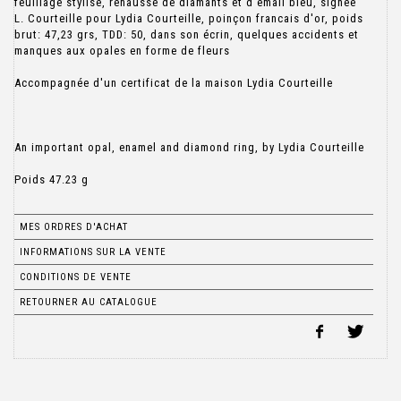
feuillage stylisé, rehaussé de diamants et d'émail bleu, signée
L. Courteille pour Lydia Courteille, poinçon francais d'or, poids
brut: 47,23 grs, TDD: 50, dans son écrin, quelques accidents et
manques aux opales en forme de fleurs
Accompagnée d'un certificat de la maison Lydia Courteille
An important opal, enamel and diamond ring, by Lydia Courteille
Poids 47.23 g
MES ORDRES D'ACHAT
INFORMATIONS SUR LA VENTE
CONDITIONS DE VENTE
RETOURNER AU CATALOGUE