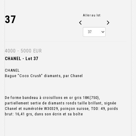
37
Aller au lot
4000 - 5000 EUR
CHANEL - Lot 37
CHANEL
Bague "Coco Crush" diamants, par Chanel
De forme bandeau à croisillons en or gris 18K(750),
partiellement sertie de diamants ronds taille brillant, signée
Chanel et numérotée W30329, poinçon suisse, TDD: 49, poids
brut: 16,41 grs, dans son écrin et sa boîte