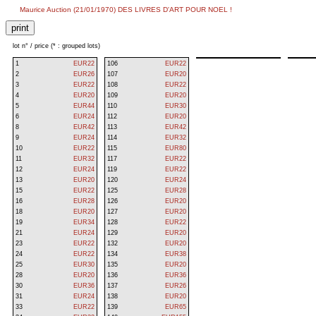
Maurice Auction (21/01/1970) DES LIVRES D'ART POUR NOEL !
lot n° / price (* : grouped lots)
1
EUR22
106
EUR22
2
EUR26
107
EUR20
3
EUR22
108
EUR22
4
EUR20
109
EUR20
5
EUR44
110
EUR30
6
EUR24
112
EUR20
8
EUR42
113
EUR42
9
EUR24
114
EUR32
10
EUR22
115
EUR80
11
EUR32
117
EUR22
12
EUR24
119
EUR22
13
EUR20
120
EUR24
15
EUR22
125
EUR28
16
EUR28
126
EUR20
18
EUR20
127
EUR20
19
EUR34
128
EUR22
21
EUR24
129
EUR20
23
EUR22
132
EUR20
24
EUR22
134
EUR38
25
EUR30
135
EUR20
28
EUR20
136
EUR36
30
EUR36
137
EUR26
31
EUR24
138
EUR20
33
EUR22
139
EUR65