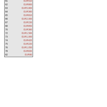
61
EUR510
62
EUR800
63
EUR5,800
64
EUR360
65
EUR810
66
EUR2,000
67
EUR150
68
EUR850
70
EUR360
72
EUR1,500
73
EUR1,000
74
EUR420
75
EUR220
76
EUR1,050
78
EUR830
82
EUR80