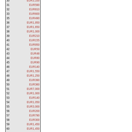
30
EUR3,100
31
EUR590
32
EUR810
33
EUR600
35
EUR490
36
EUR1,950
37
EUR1,650
38
EUR1,000
39
EUR210
40
EUR155
41
EUR950
42
EUR50
43
EUR48
44
EUR80
45
EUR90
46
EUR140
47
EUR1,550
48
EUR1,250
49
EUR390
50
EUR360
51
EUR7,000
52
EUR1,000
53
EUR140
54
EUR1,050
55
EUR3,000
56
EUR200
57
EUR790
58
EUR300
59
EUR1,450
60
EUR1,450