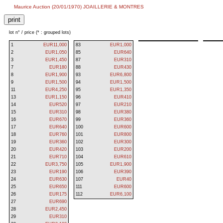
Maurice Auction (20/01/1970) JOAILLERIE & MONTRES
lot n° / price (* : grouped lots)
1
EUR11,000
83
EUR1,000
2
EUR1,050
85
EUR640
3
EUR1,450
87
EUR310
7
EUR180
88
EUR430
8
EUR1,900
93
EUR6,800
9
EUR1,500
94
EUR1,500
11
EUR4,250
95
EUR1,350
13
EUR1,150
96
EUR410
14
EUR520
97
EUR210
15
EUR310
98
EUR380
16
EUR670
99
EUR360
17
EUR640
100
EUR600
18
EUR760
101
EUR800
19
EUR360
102
EUR300
20
EUR420
103
EUR200
21
EUR710
104
EUR610
22
EUR3,750
105
EUR1,900
23
EUR190
106
EUR390
24
EUR630
107
EUR40
25
EUR650
111
EUR600
26
EUR175
112
EUR6,100
27
EUR690
28
EUR2,450
29
EUR310