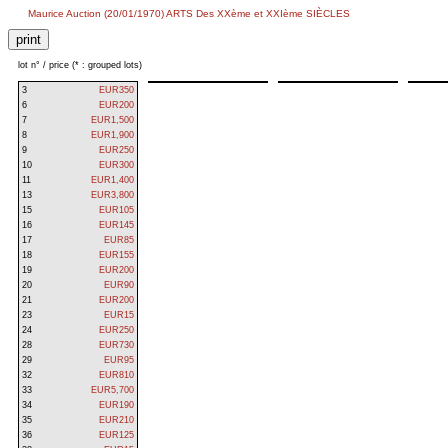
Maurice Auction (20/01/1970) ARTS Des XXème et XXIème SIÈCLES
lot n° / price (* : grouped lots)
3
EUR350
6
EUR200
7
EUR1,500
8
EUR1,900
9
EUR250
10
EUR300
11
EUR1,400
13
EUR3,800
15
EUR105
16
EUR145
17
EUR85
18
EUR155
19
EUR200
20
EUR90
21
EUR200
23
EUR15
24
EUR250
28
EUR730
29
EUR95
32
EUR810
33
EUR5,700
34
EUR190
35
EUR210
36
EUR125