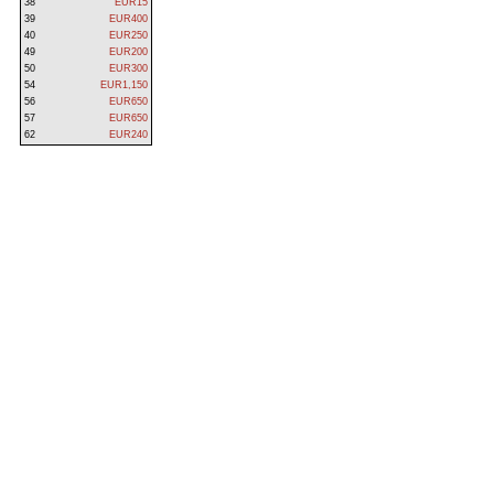
38
EUR15
39
EUR400
40
EUR250
49
EUR200
50
EUR300
54
EUR1,150
56
EUR650
57
EUR650
62
EUR240