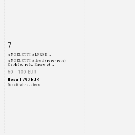
7
Item detail
Zoom
ANGELETTI ALFRED...
ANGELETTI Alfred (1919-1991)
Orphée, 1964 Encre et...
60 - 100 EUR
Result
790 EUR
Result without fees