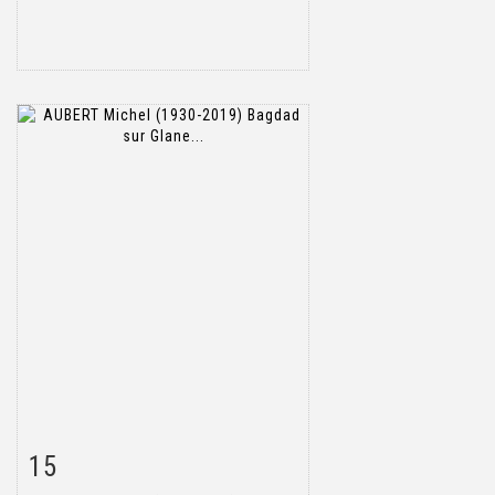
15
Item detail
Zoom