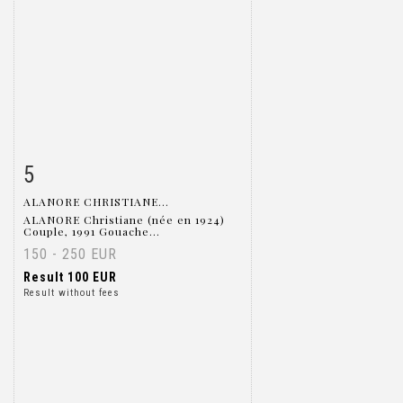
5
Item detail
Zoom
ALANORE CHRISTIANE...
ALANORE Christiane (née en 1924)
Couple, 1991 Gouache...
150 - 250 EUR
Result
100 EUR
Result without fees