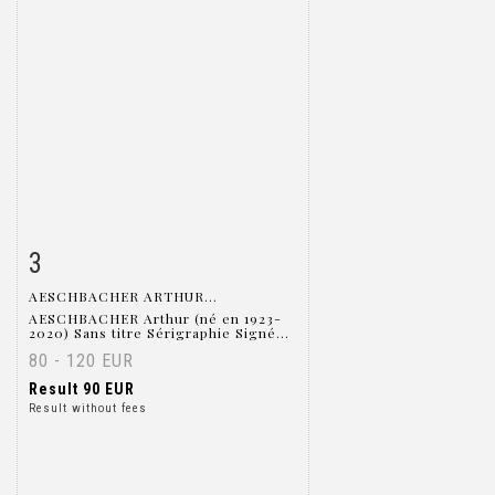
3
Item detail
Zoom
AESCHBACHER ARTHUR...
AESCHBACHER Arthur (né en 1923-
2020) Sans titre Sérigraphie Signé...
80 - 120 EUR
Result
90 EUR
Result without fees