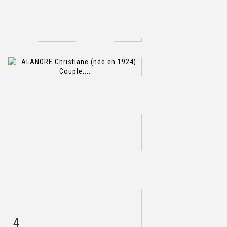
4
Item detail
Zoom