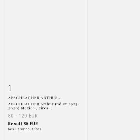
1
Item detail
Zoom
AESCHBACHER ARTHUR...
AESCHBACHER Arthur (né en 1923-
2020) Mexico , circa...
80 - 120 EUR
Result
85 EUR
Result without fees