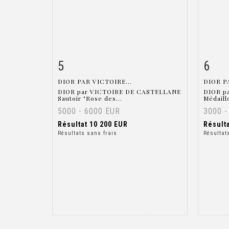
5
6
Fiche détaillée
Zoom
Fiche
DIOR PAR VICTOIRE...
DIOR P
DIOR par VICTOIRE DE CASTELLANE
DIOR p
Sautoir "Rose des...
Médaill
5000 - 6000 EUR
3000 -
Résultat
10 200 EUR
Résult
Résultats sans frais
Résultat