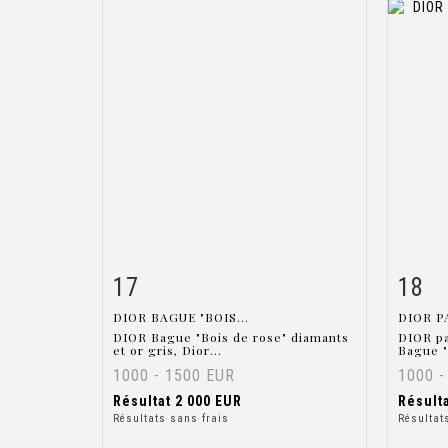
17
18
Fiche détaillée
Zoom
Fiche
DIOR BAGUE "BOIS...
DIOR P
DIOR Bague "Bois de rose" diamants
DIOR p
et or gris, Dior...
Bague "
1000 - 1500 EUR
1000 -
Résultat
2 000 EUR
Résult
Résultats sans frais
Résultat