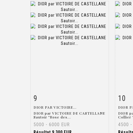
9
10
Fiche détaillée
Zoom
Fiche
DIOR PAR VICTOIRE...
DIOR P
DIOR par VICTOIRE DE CASTELLANE
DIOR p
Sautoir "Rose des...
Collier 
5000 - 6000 EUR
4500 -
Résultat
9 300 EUR
Résult