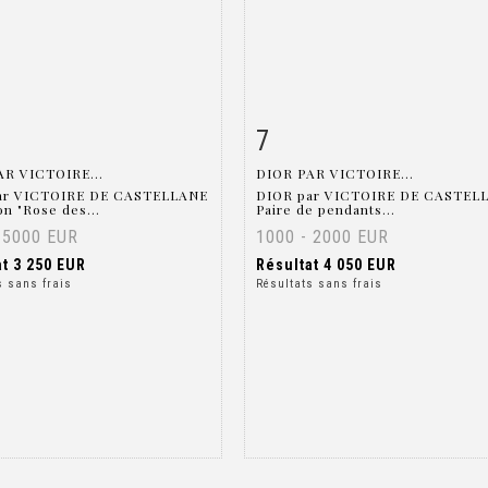
7
 détaillée
Zoom
Fiche détaillée
Zoo
AR VICTOIRE...
DIOR PAR VICTOIRE...
ar VICTOIRE DE CASTELLANE
DIOR par VICTOIRE DE CASTEL
on "Rose des...
Paire de pendants...
 5000 EUR
1000 - 2000 EUR
at
3 250 EUR
Résultat
4 050 EUR
s sans frais
Résultats sans frais