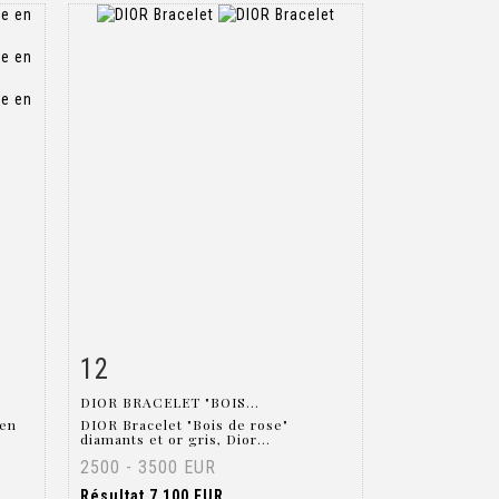
12
m
Fiche détaillée
Zoom
DIOR BRACELET "BOIS...
 en
DIOR Bracelet "Bois de rose"
diamants et or gris, Dior...
2500 - 3500 EUR
Résultat
7 100 EUR