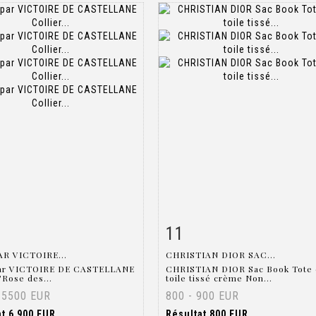
11
 détaillée
Zoom
Fiche détaillée
Zoo
AR VICTOIRE...
CHRISTIAN DIOR SAC...
ar VICTOIRE DE CASTELLANE
CHRISTIAN DIOR Sac Book Tote
"Rose des...
toile tissé crème Non...
 5500 EUR
800 - 900 EUR
at
6 900 EUR
Résultat
800 EUR