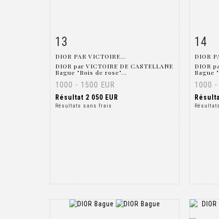
13
14
Fiche détaillée
Zoom
Fiche
DIOR PAR VICTOIRE...
DIOR P
DIOR par VICTOIRE DE CASTELLANE
DIOR p
Bague "Bois de rose"...
Bague "
1000 - 1500 EUR
1000 -
Résultat
2 050 EUR
Résult
Résultats sans frais
Résultat